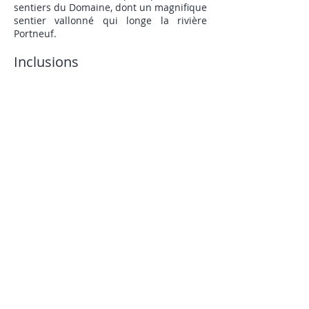
sentiers du Domaine, dont un magnifique
sentier vallonné qui longe la rivière
Portneuf.
Inclusions
Lit Queen
Haut-parleur Bluetooth
Literie et serviettes
Cuisine complète
Fer et planche à repasser
Condiments
Produits d'hygiène
Sel, poivre, épices, sucre
Laveuse et sécheuse
BBQ
Télévision (accès à Netflix)
Chaises longues
Voir la liste complète
des équipements