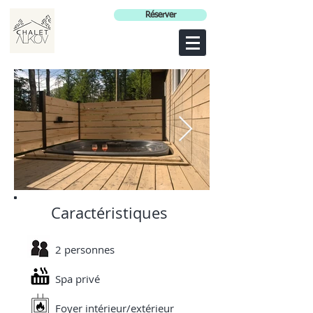
Réserver
Caractéristiques
Spa privé
Terrasse (côté
2 personnes
Spa privé
Foyer intérieur/extérieur